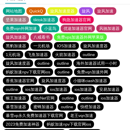
网站地图
QuickQ
旋风加速度器
旋风
旋风加速
坚果加速器
tiktok加速器
狗急加速器官网
免费vqn外网加速
小蓝鸟
优途加速器官网
风驰加速器
旋风加速器
八戒看书
免费vps加速器外网苹果版
黑豹加速器
一元机场
IOS加速器
旋风加速度器
1元机场
飞鱼加速器
火箭加速器
outline
旋风加速度器
outline
outline
海外加速器试用一小时
蚂蚁加速npv下载官网ios
outline
免费vqn加速外网
香蕉加速器官网
旋风加速度器
小猫咪ciash加速器
outline
ios加速器
ios加速器
ios加速器
安易加速器
猴王加速器
BitzNet官网
outline
outline
ios加速器
暴雪加速器
蜜蜂加速器
outline
快橙加速器
暴雪vp永久免费加速器下载官网
老王vqn加速
2023免费加速神器
蚂蚁加速npv下载官网ios