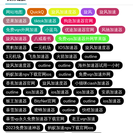
网站地图
QuickQ
旋风加速度器
旋风
旋风加速
坚果加速器
tiktok加速器
狗急加速器官网
免费vqn外网加速
小蓝鸟
优途加速器官网
风驰加速器
旋风加速器
八戒看书
免费vps加速器外网苹果版
黑豹加速器
一元机场
IOS加速器
旋风加速度器
1元机场
飞鱼加速器
火箭加速器
outline
旋风加速度器
outline
outline
海外加速器试用一小时
蚂蚁加速npv下载官网ios
outline
免费vqn加速外网
香蕉加速器官网
旋风加速度器
小猫咪ciash加速器
outline
ios加速器
ios加速器
ios加速器
安易加速器
猴王加速器
BitzNet官网
outline
outline
ios加速器
暴雪加速器
蜜蜂加速器
outline
快橙加速器
暴雪vp永久免费加速器下载官网
老王vqn加速
2023免费加速神器
蚂蚁加速npv下载官网ios