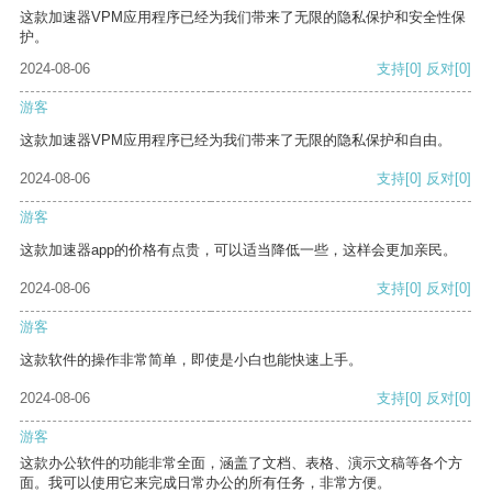
这款加速器VPM应用程序已经为我们带来了无限的隐私保护和安全性保
护。
2024-08-06
支持
[0]
反对
[0]
游客
这款加速器VPM应用程序已经为我们带来了无限的隐私保护和自由。
2024-08-06
支持
[0]
反对
[0]
游客
这款加速器app的价格有点贵，可以适当降低一些，这样会更加亲民。
2024-08-06
支持
[0]
反对
[0]
游客
这款软件的操作非常简单，即使是小白也能快速上手。
2024-08-06
支持
[0]
反对
[0]
游客
这款办公软件的功能非常全面，涵盖了文档、表格、演示文稿等各个方
面。我可以使用它来完成日常办公的所有任务，非常方便。