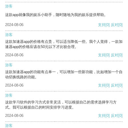
游客
这款app就像我的娱乐小助手，随时随地为我的娱乐提供帮助。
2024-08-06
支持
[0]
反对
[0]
游客
这款加速器app的价格有点贵，可以适当降低一些。我个人觉得，一款加
速器app的价格应该在50元以下才比较合理。
2024-08-06
支持
[0]
反对
[0]
游客
这款加速器app的功能有点单一，可以增加一些新功能，比如增加一个自
动切换线路的功能。
2024-08-06
支持
[0]
反对
[0]
游客
这款学习软件的学习方式非常灵活，可以根据自己的需求选择学习方
式。我可以根据自己的时间安排学习进度。
2024-08-06
支持
[0]
反对
[0]
游客