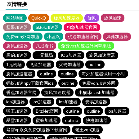
友情链接
网站地图
QuickQ
旋风加速度器
旋风
旋风加速
坚果加速器
tiktok加速器
狗急加速器官网
免费vqn外网加速
小蓝鸟
优途加速器官网
风驰加速器
旋风加速器
八戒看书
免费vps加速器外网苹果版
黑豹加速器
一元机场
IOS加速器
旋风加速度器
1元机场
飞鱼加速器
火箭加速器
outline
旋风加速度器
outline
outline
海外加速器试用一小时
蚂蚁加速npv下载官网ios
outline
免费vqn加速外网
香蕉加速器官网
旋风加速度器
小猫咪ciash加速器
ios加速器
ios加速器
ios加速器
安易加速器
猴王加速器
BitzNet官网
outline
outline
ios加速器
暴雪加速器
蜜蜂加速器
outline
快橙加速器
暴雪vp永久免费加速器下载官网
老王vqn加速