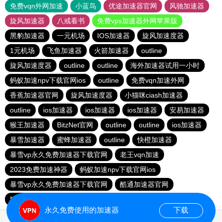
免费vqn外网加速
小蓝鸟
优途加速器官网
风驰加速器
旋风加速器
八戒看书
免费vps加速器外网苹果版
黑豹加速器
一元机场
IOS加速器
旋风加速度器
1元机场
飞鱼加速器
火箭加速器
outline
旋风加速度器
outline
outline
海外加速器试用一小时
蚂蚁加速npv下载官网ios
outline
免费vqn加速外网
香蕉加速器官网
旋风加速度器
小猫咪ciash加速器
outline
ios加速器
ios加速器
ios加速器
安易加速器
猴王加速器
BitzNet官网
outline
outline
ios加速器
暴雪加速器
蜜蜂加速器
outline
快橙加速器
暴雪vp永久免费加速器下载官网
老王vqn加速
2023免费加速神器
蚂蚁加速npv下载官网ios
暴雪vp永久免费加速器下载官网
酷通加速器官网
猎豹加速器官网
outline
暴雪加速器vp
outline
永久免费使用的加速器
下载