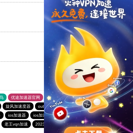
支持
[0]
反对
[0]
支持
[0]
反对
[0]
鸟
优途加速器官网
风驰加速器
旋风加速器
八戒看书
旋风加速度器
outline
outline
海外加速器试用一小时
器
ios加速器
ios加速器
安易加速器
猴王加速器
老王vqn加速
2023免费加速神器
蚂蚁加速npv下载官网ios