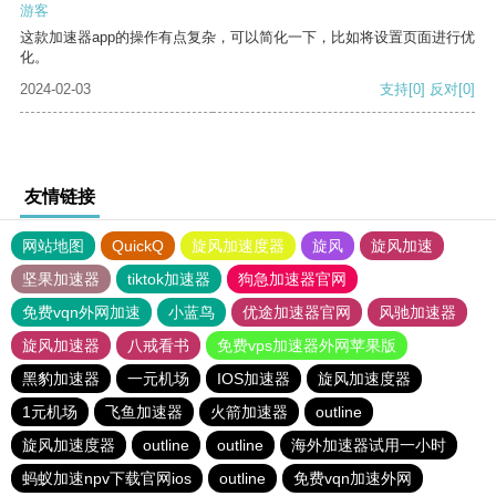
游客
这款加速器app的操作有点复杂，可以简化一下，比如将设置页面进行优
化。
2024-02-03
支持
[0]
反对
[0]
友情链接
网站地图
QuickQ
旋风加速度器
旋风
旋风加速
坚果加速器
tiktok加速器
狗急加速器官网
免费vqn外网加速
小蓝鸟
优途加速器官网
风驰加速器
旋风加速器
八戒看书
免费vps加速器外网苹果版
黑豹加速器
一元机场
IOS加速器
旋风加速度器
1元机场
飞鱼加速器
火箭加速器
outline
旋风加速度器
outline
outline
海外加速器试用一小时
蚂蚁加速npv下载官网ios
outline
免费vqn加速外网