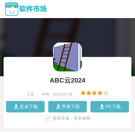
ABC云2024
工具
|
时间：2024-02-28
|
安卓下载
苹果下载
PC下载
安卓市场，安全绿色