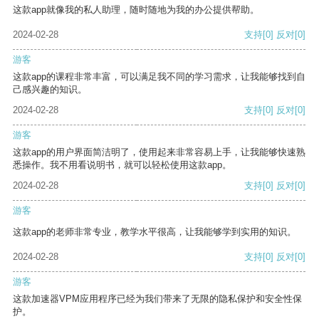
这款app就像我的私人助理，随时随地为我的办公提供帮助。
2024-02-28
支持
[0]
反对
[0]
游客
这款app的课程非常丰富，可以满足我不同的学习需求，让我能够找到自
己感兴趣的知识。
2024-02-28
支持
[0]
反对
[0]
游客
这款app的用户界面简洁明了，使用起来非常容易上手，让我能够快速熟
悉操作。我不用看说明书，就可以轻松使用这款app。
2024-02-28
支持
[0]
反对
[0]
游客
这款app的老师非常专业，教学水平很高，让我能够学到实用的知识。
2024-02-28
支持
[0]
反对
[0]
游客
这款加速器VPM应用程序已经为我们带来了无限的隐私保护和安全性保
护。