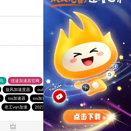
支持
[0]
反对
[0]
支持
[0]
反对
[0]
鸟
优途加速器官网
风驰加速器
旋风加速器
八戒看书
旋风加速度器
outline
outline
海外加速器试用一小时
器
ios加速器
ios加速器
安易加速器
猴王加速器
老王vqn加速
2023免费加速神器
蚂蚁加速npv下载官网ios