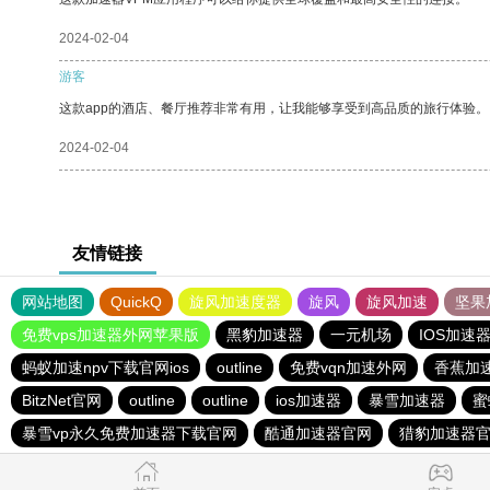
2024-02-04
游客
这款app的酒店、餐厅推荐非常有用，让我能够享受到高品质的旅行体验。
2024-02-04
友情链接
网站地图
QuickQ
旋风加速度器
旋风
旋风加速
坚果
免费vps加速器外网苹果版
黑豹加速器
一元机场
IOS加速
蚂蚁加速npv下载官网ios
outline
免费vqn加速外网
香蕉加
BitzNet官网
outline
outline
ios加速器
暴雪加速器
蜜
暴雪vp永久免费加速器下载官网
酷通加速器官网
猎豹加速器