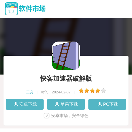
快客加速器破解版
工具
|
时间：2024-02-07
|
安卓下载
苹果下载
PC下载
安卓市场，安全绿色