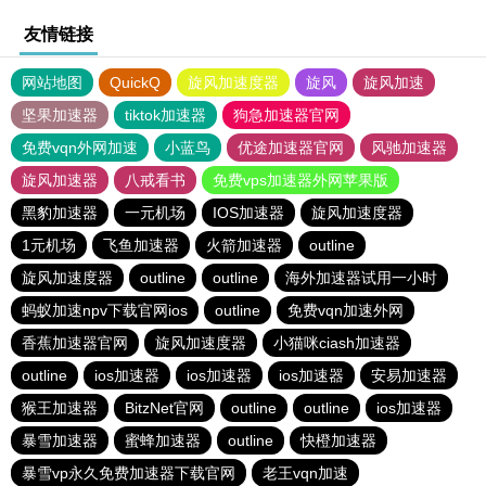
友情链接
网站地图
QuickQ
旋风加速度器
旋风
旋风加速
坚果加速器
tiktok加速器
狗急加速器官网
免费vqn外网加速
小蓝鸟
优途加速器官网
风驰加速器
旋风加速器
八戒看书
免费vps加速器外网苹果版
黑豹加速器
一元机场
IOS加速器
旋风加速度器
1元机场
飞鱼加速器
火箭加速器
outline
旋风加速度器
outline
outline
海外加速器试用一小时
蚂蚁加速npv下载官网ios
outline
免费vqn加速外网
香蕉加速器官网
旋风加速度器
小猫咪ciash加速器
outline
ios加速器
ios加速器
ios加速器
安易加速器
猴王加速器
BitzNet官网
outline
outline
ios加速器
暴雪加速器
蜜蜂加速器
outline
快橙加速器
暴雪vp永久免费加速器下载官网
老王vqn加速